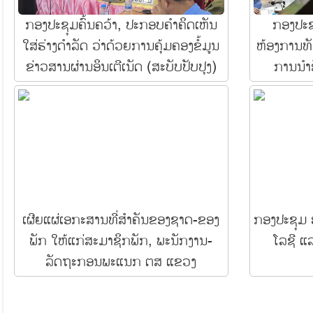
ກອງປະຊຸມຄົ້ນຄວ້າ, ປະກອບຄຳຄິດເຫັນ
ກອງປະຊ
ໃສ່ຮ່າງດຳລັດ ວ່າດ້ວຍການຄຸ້ມຄອງຂໍ້ມູນ
ຫ້ອງການທັ
ຂ່າວສານຜ່ານອິນເຕີເນັດ (ສະບັບປັບປຸງ)
ການນໍາ
ເຜີຍແຜ່ເອກະສານທີ່ສຳຄັນຂອງຊາດ-ຂອງ
ກອງປະຊຸມ 
ພັກ ໃຫ້ແກ່ສະມາຊິກພັກ, ພະນັກງານ-
ໂລຊີ ແ
ລັດຖະກອນພະແນກ ຕສ ແຂວງ