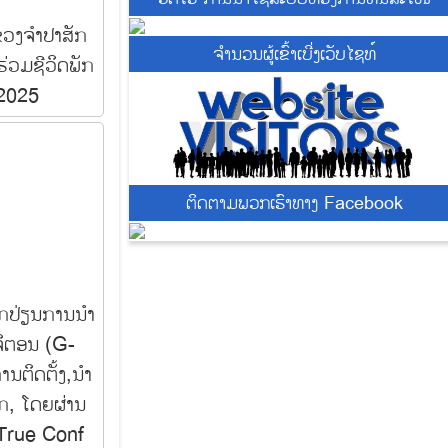
ວງຈໍາປາສັກ
ຈຳນວນຜູ້ເຂົ້າເບີ່ງເວັບໄຊທ໌
່ວມຊີວິດພັກ
 2025
ຕິດຕາມພວກເຮົາທາງ Facebook
ກປ່ຽນການນໍາ
ິຈິຕອນ (G-
ຕິດຕັ້ງ,ນໍາ
ກ, ໂດຍຜ່ານ
True Conf