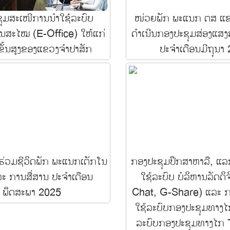
ຸມສະເໜີການນໍາໃຊ້ລະບົບ
ໜ່ວຍພັກ ພະແນກ ຕສ ແຂ
ນສະໄໝ (E-Office)​ ໃຫ້ແກ່
ດຳເນີນກອງປະຊຸມສ່ອງແສງຮ
ຂັ້ນສູງຂອງແຂວງຈໍາປາສັກ
ປະຈໍາເດືອນມີຖຸນາ
ຮ່ວມຊີວິດພັກ ພະແນກເຕັກໂນ
ກອງປະຊຸມປຶກສາຫາລື, ແລ
ລະ ການສື່ສານ ປະຈໍາເດືອນ
ໃຊ້ລະບົບ ບໍລິຫານລັດດ
ພຶດສະພາ 2025
Chat, G-Share) ແລະ ການ
ໃຊ້ລະບົບກອງປະຊຸມທາງໄ
ລະບົບກອງປະຊຸມທາງໄກ 