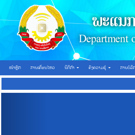
ໜ້າຫຼັກ
ການເຄື່ອນໄຫວ
ນິຕິກຳ
ຄັງຄວາມຮູ້
ການບໍລ
P
r
e
v
i
o
u