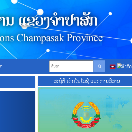
ຫາ
ສະຖິຕິ ເຕັກໂນໂລຊີ ແລະ ການສື່ສານ
N
e
x
t