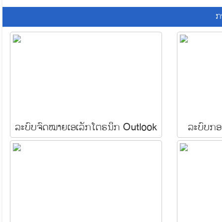
ກ
ລະບົບຈົດໝາຍເອເລັກໂຕຣນິກ Outlook
ລະບົບກອ