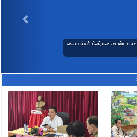
s
ພະແນກເຕັກໂນໂລຊີ ແລະ ການສື່ສານ ແຂວງ