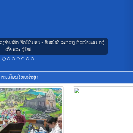
ຈໍາປາສັກ ຈັດພິທີມອບ - ຮັບໜ້າທີ່ ລະຫວ່າງ ຫົວໜ້າພະແນກຜູ້
ເກົ່າ ແລະ ຜູ້ໃໝ່
ການເຄືອນໄຫວລ່າສຸດ