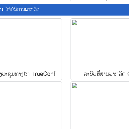
ານໃຫ້ບໍລິການພາກລັດ
ງປະຊຸມທາງໄກ TrueConf
ລະບົບສື່ສານພາກລັດ