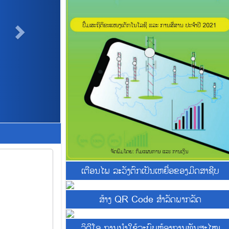
ເຕືອນໄພ ລະວັງຕົກເປັນເຫຍື່ອຂອງມິດສາຊີບ
ສ້າງ QR Code ສຳລັດພາກລັດ
ວິດີໂອ ການນຳໃຊ້ລະບົບຫ້ອງການທັນສະໄໜ