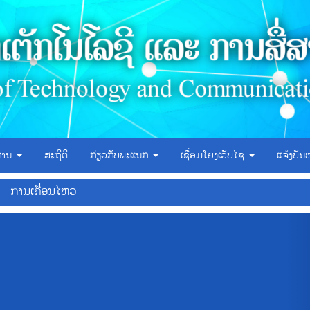
ິການ
ສະຖິຕິ
ກ່ຽວກັບພະແນກ
ເຊື່ອມໂຍງເວັບໄຊ
ແຈ້ງບັນ
ການເຄື່ອນໄຫວ