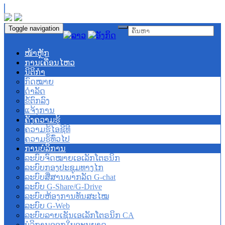
Toggle navigation
ໜ້າຫຼັກ
ການເຄື່ອນໄຫວ
ນິຕິກຳ
ກົດໝາຍ
ດຳລັດ
ຂໍ້ຕົກລົງ
ແຈ້ງການ
ຄັງຄວາມຮູ້
ຄວາມຮູ້ໄອຊີທີ
ຄວາມຮູ້ທົ່ວໄປ
ການບໍລິການ
ລະບົບຈົດໝາຍເອເລັກໂຕຣນິກ
ລະບົບກອງປະຊຸມທາງໄກ
ລະບົບສື່ສານພາກລັດ G-chat
ລະບົບ G-Share/G-Drive
ລະບົບຫ້ອງການທັນສະໄໝ
ລະບົບ G-Web
ລະບົບລາຍເຊັນເອເລັກໂຕຣນິກ CA
ບໍລິການອອກໃບອະນຸຍາດ