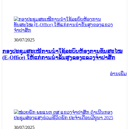
30/07/2025
ກອງປະຊຸມສະເໜີການນໍາໃຊ້ລະບົບຫ້ອງການທັນສະໄໝ
(E-Office)​ ໃຫ້ແກ່ການນໍາຂັ້ນສູງຂອງແຂວງຈໍາປາສັກ
ອ່ານ​ເພີ່ມ
30/07/2025