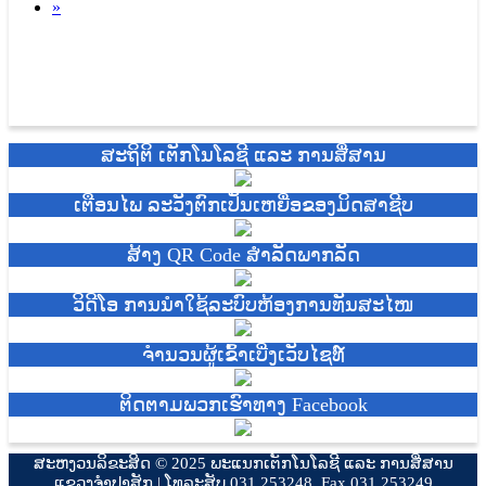
»
ສະຖິຕິ ເຕັກໂນໂລຊີ ແລະ ການສື່ສານ
ເຕືອນໄພ ລະວັງຕົກເປັນເຫຍື່ອຂອງມິດສາຊີບ
ສ້າງ QR Code ສຳລັດພາກລັດ
ວິດີໂອ ການນຳໃຊ້ລະບົບຫ້ອງການທັນສະໄໜ
ຈຳນວນຜູ້ເຂົ້າເບີ່ງເວັບໄຊທ໌
ຕິດຕາມພວກເຮົາທາງ Facebook
ສະຫງວນລິຂະສິດ © 2025 ພະແນກເຕັກໂນໂລຊີ ແລະ ການສື່ສານ
ແຂວງຈຳປາສັກ | ໂທລະສັບ 031 253248, Fax 031 253249