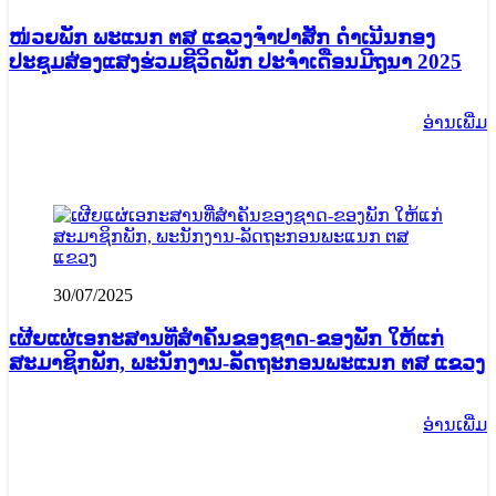
ໜ່ວຍພັກ ພະແນກ ຕສ ແຂວງຈໍາປາສັກ ດຳເນີນກອງ
ປະຊຸມສ່ອງແສງຮ່ວມຊີວິດພັກ ປະຈໍາເດືອນມີຖຸນາ 2025
ອ່ານ​ເພີ່ມ
30/07/2025
ເຜີຍແຜ່ເອກະສານທີ່ສຳຄັນຂອງຊາດ-ຂອງພັກ ໃຫ້ແກ່
ສະມາຊິກພັກ, ພະນັກງານ-ລັດຖະກອນພະແນກ ຕສ ແຂວງ
ອ່ານ​ເພີ່ມ