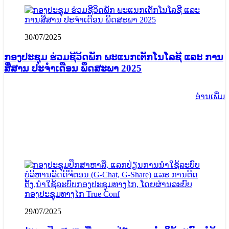
30/07/2025
ກອງປະຊຸມ ຮ່ວມຊີວິດພັກ ພະແນກເຕັກໂນໂລຊີ ແລະ ການ
ສື່ສານ ປະຈໍາເດືອນ ພຶດສະພາ 2025
ອ່ານ​ເພີ່ມ
29/07/2025