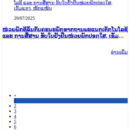
29/07/2025
ໜ່ວຍພັກທີ່ຂຶ້ນກັບຄະນະພັກຮາກຖານພະແນກເຕັກໂນໂລຊີ
ແລະ ການສື່ສານ ຮັບໃບຢັ້ງຢືນໜ່ວຍພັກປອດໃສ, ເຂັ້ມ
ແຂງ, ໜັກແໜ້ນ
ອ່ານ​ເພີ່ມ
«
1
2
3
4
5
6