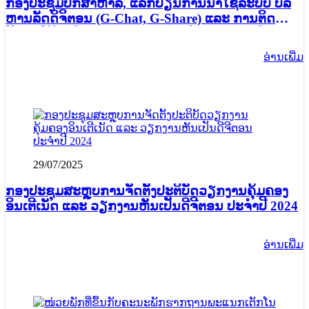
ກອງປະຊຸມປຶກສາຫາລື, ແລກປ່ຽນການນໍາໃຊ້ລະບົບ ບໍລິ
ຫານລັດດິຈິຕອນ (G-Chat, G-Share) ແລະ ການຕິດ
ຕັ້ງ,ນໍາໃຊ້ລະບົບກອງປະຊຸມທາງໄກ, ໂດຍຜ່ານລະບົບກອງ
ປະຊຸມທາງໄກ True Conf
ອ່ານ​ເພີ່ມ
29/07/2025
ກອງປະຊຸມສະຫຼຸບການຈັດຕັ້ງປະຕິບັດວຽກງານຄຸ້ມຄອງ
ອິນເຕີເນັດ ແລະ ວຽກງານຫັນເປັນດີຈີຕອນ ປະຈຳປີ 2024
ອ່ານ​ເພີ່ມ