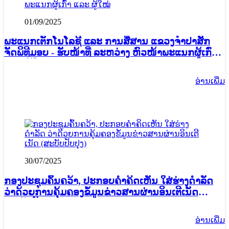
01/09/2025
ພະແນກເຕັກໂນໂລຊີ ແລະ ການສື່ສານ ແຂວງຈໍາປາສັກ
ຈັດພິທີມອບ - ຮັບໜ້າທີ່ ລະຫວ່າງ ຫົວໜ້າພະແນກຜູ້ເກົ່າ
ແລະ ຜູ້ໃໝ່
ອ່ານ​ເພີ່ມ
30/07/2025
ກອງປະຊຸມຄົ້ນຄວ້າ, ປະກອບຄຳຄິດເຫັນ ໃສ່ຮ່າງດຳລັດ
ວ່າດ້ວຍການຄຸ້ມຄອງຂໍ້ມູນຂ່າວສານຜ່ານອິນເຕີເນັດ
(ສະບັບປັບປຸງ)
ອ່ານ​ເພີ່ມ