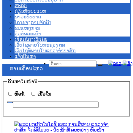
ສະຖິຕິ
ກ່ຽວກັບພະແນກ
ພາລະບົບບາດ
ໂຄງຮ່າງການຈັດຕັ້ງ
ຂະແໜງການ
ຕິດຕໍ່ພວກເຮົາ
ເຊື່ອມໂຍງເວັບໄຊ
ເວັບໄຊພາຍໃນກະຊວງ ຕສ
ເວັບໄຊທ໌ພາຍໃນແຂວງຈຳປາສັກ
ແຈ້ງບັນຫາ
ການ​ເຄື່ອນ​ໄຫວ
ຄົ້ນ​ຫາ​ໃນ​ໜ້ານີ້
​ຫົວ​ຂໍ້
​ເນື້ອ​ໃນ