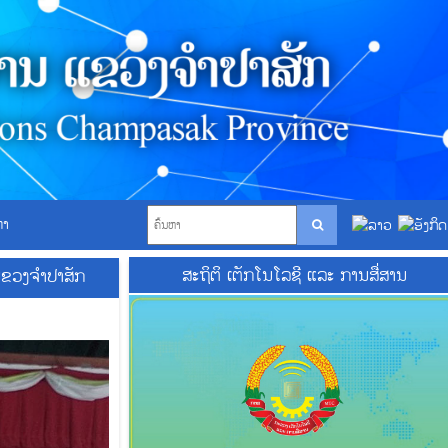
ຫາ
ສະຖິຕິ ເຕັກໂນໂລຊີ ແລະ ການສື່ສານ
ແຂວງຈຳປາສັກ