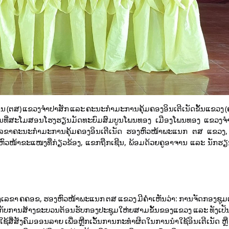
ານ (ຕສ) ແຂວງຈໍາປາສັກ ແລະ ຄະນະກຳມະການຄຸ້ມຄອງອິນເຕີເນັດຂັ້ນແຂວງ (
ຂຶ້ນທີ່ສະໂມສອນໂຮງຮຽນມັດທະຍົມສົມບູນໂພນທອງ ເມືອງໂພນທອງ ແຂວງຈ
ຂາຄະນະກໍາມະການຄຸ້ມຄອງອິນເຕີເນັດ ຮອງຫົວໜ້າພະແນກ ຕສ ແຂວງ, ມ
ວໜ້າຂະແໜງທີ່ກ່ຽວຂ້ອງ, ແຂກຖືກເຊີນ, ພ້ອມດ້ວຍຄູອາຈານ ແລະ ນັກຮຽນ 
ລຂາ ຄຄອຂ, ຮອງຫົວໜ້າພະແນກ ຕສ ແຂວງ ມີຄໍາເຫັນວ່າ: ການຈັດກອງຊຸມເ
ດພັນກັບການສ້າງຂະບວນຕ້ອນຮັບກອງປະຊຸມໃຫ່ຍສາມຂັ້ນຂອງແຂວງ ແລະ ທັງເປັ
ສື່ສັງຄົມອອນລາຍ ເພື່ອຫຼີກເວັ້ນການກະທໍາຜິດໃນການນໍາໃຊ້ອິນເຕີເນັດ ຫຼື