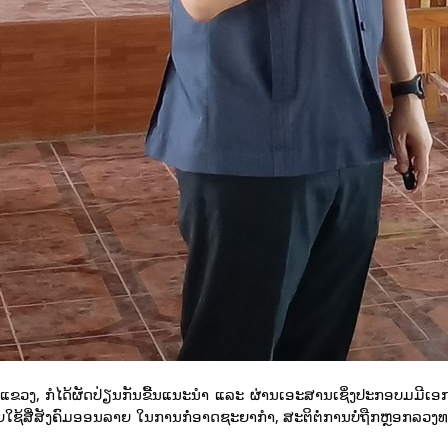
ດແຂວງ, ກໍໄດ້ຜັດປ່ຽນກັນຂື້ນແນະນຳ ແລະ ຜ່ານເອະສານເຊິ່ງປະກອບມມີເ
ຊ້ສື່ສັງຄົມອອນລາຍ ໃນການກໍ່ອາດຊະຍາກໍາ, ສະຕິຕໍ່ການບໍ່ຖືກຫຼອກລວ