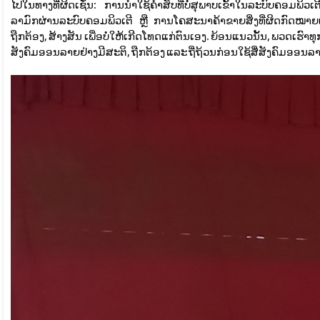
ໄປໃນທາງທີ່ຜິດເຊັ່ນ: ການນໍາໃຊ້ຄໍາສັບທີ່ບໍ່ສຸພາບເຂົ້າໃນລະບົບຄອມພິ
ລາມົກຜ່ານລະບົບຄອມພິວເຕີ ຫຼື ການໂຄສະນາຄ້າຂາຍສິ່ງທີ່ຜິດກົດໝາຍຜ່
ຖືກຕ້ອງ, ສ້າງສັນ ເພື່ອບໍ່ໃຫ້ເກີດໂທດແກ່ຕົນເອງ. ຍ້ອນແນວນັ້ນ, ພວດເຮົາ
ສັງຄົມອອນລາຍຢ່າງມີສະຕິ, ຖືກຕ້ອງ ແລະ ຖີ່ຖ້ວນກ່ອນໃຊ້ສື່ສັງຄົມອອນລ