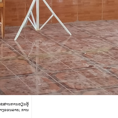
ອກະສານການຮຽນຮູ້
ງທາງອອນລາຍ, ການ