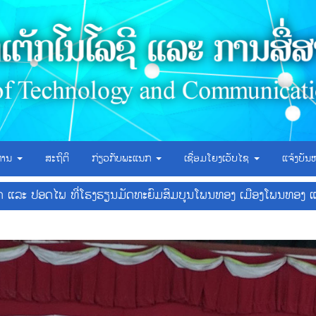
ິການ
ສະຖິຕິ
ກ່ຽວກັບພະແນກ
ເຊື່ອມໂຍງເວັບໄຊ
ແຈ້ງບັນ
ຫຍດ ແລະ ປອດໄພ ທີ່ໂຮງຮຽນມັດທະຍົມສົມບູນໂພນທອງ ເມືອງໂພນທອງ 