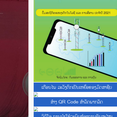
ເຕືອນໄພ ລະວັງຕົກເປັນເຫຍື່ອຂອງມິດສາຊີບ
ສ້າງ QR Code ສຳລັດພາກລັດ
ວິດີໂອ ການນຳໃຊ້ລະບົບຫ້ອງການທັນສະໄໜ