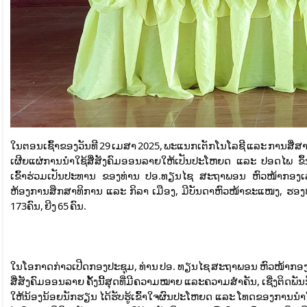
ໃນຕອນເຊົ້າຂອງວັນທີ 29 ເມສາ 2025, ພະແນກເຕັກໂນໂລຊີ ແລະ ການສື່ສ
ເຜີຍແຜ່ການນໍາໃຊ້ສື່ສັງຄົມອອນລາຍໃຫ້ເປັນປະໂຫຍດ ແລະ ປອດໄພ 
ເຂົ້າຮ່ວມເປັນປະທານ ຂອງທ່ານ ປອ.ທຽນໄຊ ສະຖາພອນ ຫົວໜ້າກອງເລ
ຫ້ອງການສຶກສາທິການ ແລະ ກິລາ ເມືອງ, ມີບັນດາຫົວໜ້າຂະແໜງ, ຮອງຫົ
173ຄົນ, ຍີງ 65 ຄົນ.
ໃນໂອກາດກ່າວເປີດກອງປະຊຸມ, ທ່ານ ປອ. ທຽນໄຊ ສະຖາພອນ ຫົວໜ້າກອງເ
ສື່ສັງຄົມອອນລາຍ ຄັ້ງນີ້ສຸດທີ່ມີຄວາມໝາຍ ແລະຄວາມສໍາຄັນ, ເຊີ່ງຕິ
ໃຫ້ນ້ອງນ້ອຍນັກຮຽນ ໄດ້ຮັບຮູ້ເຂົ້າໃຈຜົນປະໂຫຍດ ແລະ ໂທດຂອງການນໍາໃຊ້