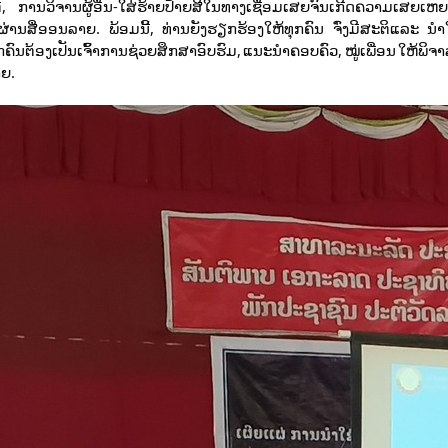
ວເຕີ, ການວິຈານຜູ້ອື່ນ-ໃສ່ຮ້າຍປ້າຍສີໃນທາງເຊື່ອມເສຍຈົນເກີດຄວາມເສຍເຫຍ
ານສື່ອອນລາຍ. ພ້ອມນີ້, ທ່ານຍັງຮຽກຮ້ອງໃຫ້ທຸກຄົນ ຈົ່ງມີສະຕິແລະ ນໍາ
ທຸກຄົນຕ້ອງເປັນເຈົ້າການຊ່ວຍສຶກສາອົບຮົມ, ແນະນໍາຄອບຄົວ, ໝູ່ເພື່ອນ ໃຫ້ພິຈ
າຍ.