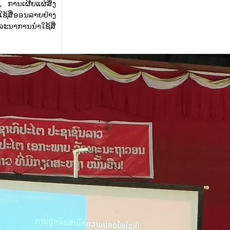
, ການເຜີຍແຜ່ສິ່ງ
ໃຊ້ສື່ອອນລາຍຢ່າງ
າລະນາການນໍາໃຊ້ສື່