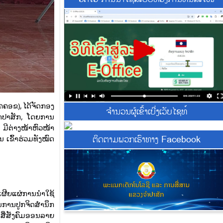
ຄຄອຂ), ໄດ້ຈັດກອງ
ຈຳນວນຜູ້ເຂົ້າເບີ່ງເວັບໄຊທ໌
ຳປາສັກ, ໂດຍການ
ີຕ່າງໜ້າຫົວໜ້າ
ຕິດຕາມພວກເຮົາທາງ Facebook
ເຂົ້າຮ່ວມທັງໝົດ
ຜີຍແຜ່ການນໍາໃຊ້
ນການປູກຈິດສໍານຶກ
 ສື່ສັງຄົມອອນລາຍ