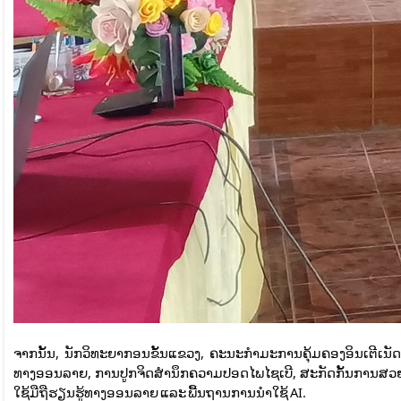
ຈາກນັ້ນ, ນັກວິທະຍາກອນຂັ້ນແຂວງ, ຄະນະກຳມະການຄຸ້ມຄອງອິນເຕີເນັ
ທາງອອນລາຍ, ການປູກຈິດສຳນຶກຄວາມປອດໄພໄຊເບີ, ສະກັດກັ້ນການສວຍໃ
ໃຊ້ມືຖືຮຽນຮູ້ທາງອອນລາຍ ແລະ ພື້ນຖານການນຳໃຊ້ AI.