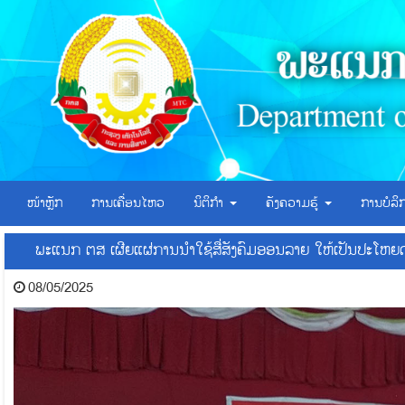
ໜ້າຫຼັກ
ການເຄື່ອນໄຫວ
ນິຕິກຳ
ຄັງຄວາມຮູ້
ການບໍລ
ພະແນກ ຕສ ເຜີຍແຜ່ການນໍາໃຊ້ສື່ສັງຄົມອອນລາຍ ໃຫ້ເປັນປະໂ
08/05/2025