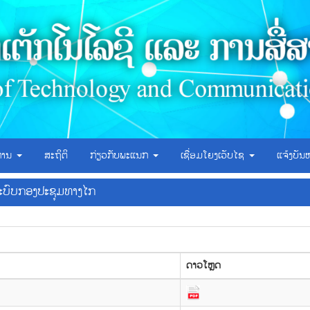
ິການ
ສະຖິຕິ
ກ່ຽວກັບພະແນກ
ເຊື່ອມໂຍງເວັບໄຊ
ແຈ້ງບັນ
ະບົບກອງປະຊຸມທາງໄກ
ດາວ​ໂຫຼດ