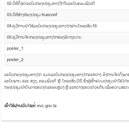
02 ວິທີຕັ້ງຄ່າລະບົບກອງປະຊຸມທາງໃກໃນລະບົບຄອມພີວເຕີ
03 ວິທີສ້າງຫ້ອງປະຊຸມ trueconf
04 ຄູ່ມືການນໍາໃຊ້ລະບົບກອງປະຊຸມທາງໄກຜ່ານໂທລະສັບ16
05 ຄູ່ມືການຈັດກອງປະຊຸມທາງໄກຂອງລັດຖະບານ
poster_1
poster_2
ລະບົບກອງປະຊຸມທາງໄກ ແມ່ນລະບົບກອງປະຊຸມທາງໄກລະຫວ່າງ ອົງການຈັດຕັ້ງພາກລັ
ລະບົບພາບ ແລະ ສຽງ, ຄອມພິວເຕີ ຫຼື ໂທລະສັບມືຖື ຊຶ່ງຜູ້ເຂົ້າຮ່ວມປະຊຸມນໍາໃຊ້ໄດ
ກອງປະຊຸມນໍາບັນດາແຂວງ/ນະຄອນຫຼວງ ຫຼື ລະຫວ່າງແຂວງດ້ວຍກັນ ເພື່ອຄວາມສະດ
ເຂົ້າໃຊ້ຜ່ານເວັບໄຊທ໌:
evc.gov.la