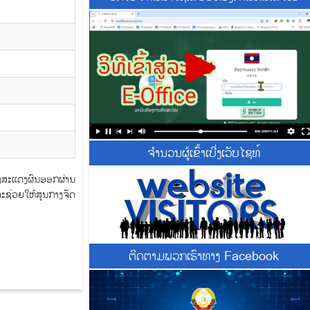
ຈຳນວນຜູ້ເຂົ້າເບີ່ງເວັບໄຊທ໌
ີ່ງສະແດງຜົນອອກຜ່ານ
້ຈະຊ່ວຍໃຫ້ສູນກາງຈັດ
ຕິດຕາມພວກເຮົາທາງ Facebook