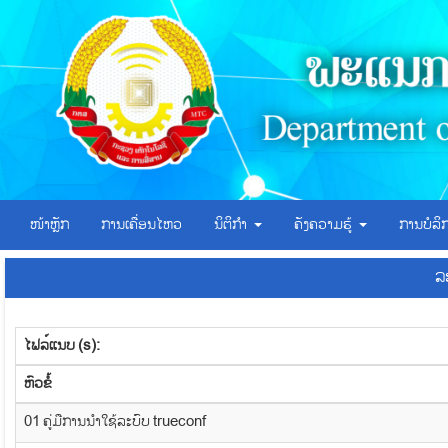
ໜ້າຫຼັກ
ການເຄື່ອນໄຫວ
ນິຕິກຳ
ຄັງຄວາມຮູ້
ການບໍລ
ລ
ໄຟລ໌ແນບ (s):
​ຫົວ​ຂໍ້
01 ຄູ່ມືການນຳໃຊ້ລະບົບ trueconf