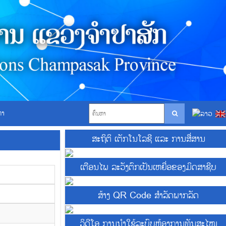
ຫາ
ສະຖິຕິ ເຕັກໂນໂລຊີ ແລະ ການສື່ສານ
ເຕືອນໄພ ລະວັງຕົກເປັນເຫຍື່ອຂອງມິດສາຊີບ
ສ້າງ QR Code ສຳລັດພາກລັດ
ວິດີໂອ ການນຳໃຊ້ລະບົບຫ້ອງການທັນສະໄໜ