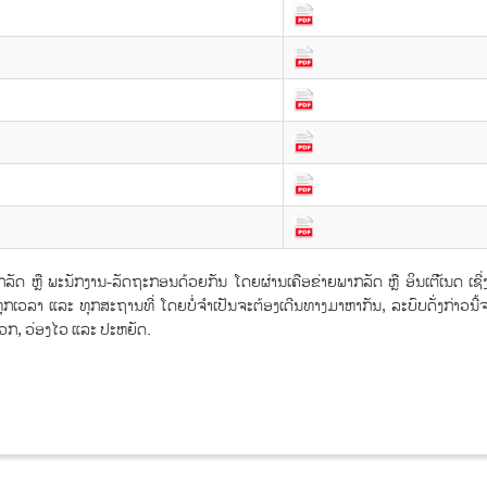
ດ ຫຼື ພະນັກງານ-ລັດຖະກອນດ້ວຍກັນ ໂດຍຜ່ານເຄືອຂ່າຍພາກລັດ ຫຼື ອິນເຕີເັນດ ເຊ
້ທຸກເວລາ ແລະ ທຸກສະຖານທີ່ ໂດຍບໍ່ຈໍາເປັນຈະຕ້ອງເດີນທາງມາຫາກັນ, ລະບົບດັ່ງກ່າວນີ
ວກ, ວ່ອງໄວ ແລະ ປະຫຍັດ.