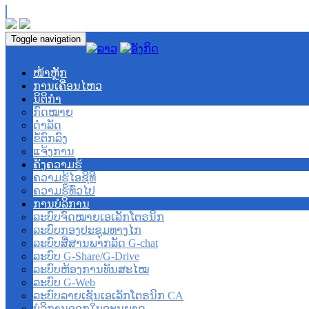
Toggle navigation
ໜ້າຫຼັກ
ການເຄື່ອນໄຫວ
ນິຕິກຳ
ກົດໝາຍ
ດຳລັດ
ຂໍ້ຕົກລົງ
ແຈ້ງການ
ຄັງຄວາມຮູ້
ຄວາມຮູ້ໄອຊີທີ
ຄວາມຮູ້ທົ່ວໄປ
ການບໍລິການ
ລະບົບຈົດໝາຍເອເລັກໂຕຣນິກ
ລະບົບກອງປະຊຸມທາງໄກ
ລະບົບສື່ສານພາກລັດ G-chat
ລະບົບ G-Share/G-Drive
ລະບົບຫ້ອງການທັນສະໄໝ
ລະບົບ G-Web
ລະບົບລາຍເຊັນເອເລັກໂຕຣນິກ CA
ບໍລິການອອກໃບອະນຸຍາດ