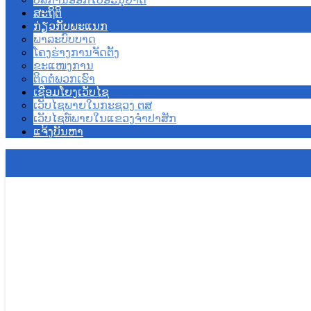
ສະຖິຕິ
ກ່ຽວກັບພະແນກ
ພາລະບົບບາດ
ໂຄງຮ່າງການຈັດຕັ້ງ
ຂະແໜງການ
ຕິດຕໍ່ພວກເຮົາ
ເຊື່ອມໂຍງເວັບໄຊ
ເວັບໄຊພາຍໃນກະຊວງ ຕສ
ເວັບໄຊທ໌ພາຍໃນແຂວງຈຳປາສັກ
ແຈ້ງບັນຫາ