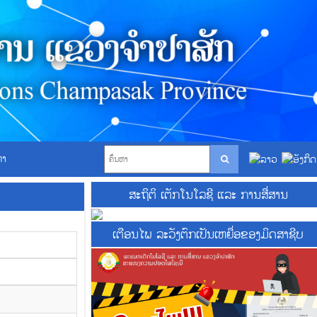
ຫາ
ສະຖິຕິ ເຕັກໂນໂລຊີ ແລະ ການສື່ສານ
ເຕືອນໄພ ລະວັງຕົກເປັນເຫຍື່ອຂອງມິດສາຊີບ