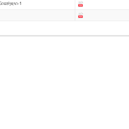
ນັດແຫ່ງຊາດ-1