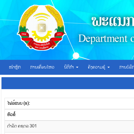
ໜ້າຫຼັກ
ການເຄື່ອນໄຫວ
ນິຕິກຳ
ຄັງຄວາມຮູ້
ການບໍລ
ໄຟລ໌ແນບ (s):
​ຫົວ​ຂໍ້
ດຳລັດ ຄຊດລ 301