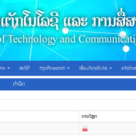
ິການ
ສະຖິຕິ
ກ່ຽວກັບພະແນກ
ເຊື່ອມໂຍງເວັບໄຊ
ແຈ້ງບັນ
ດຳລັດ
ດາວ​ໂຫຼດ