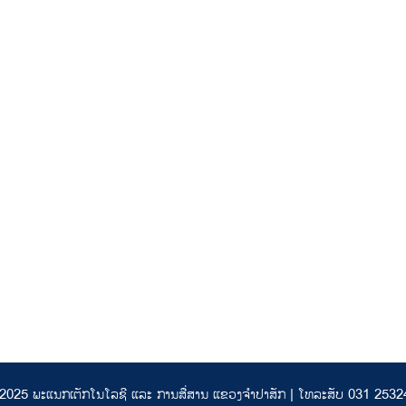
2025 ພະແນກເຕັກໂນໂລຊີ ແລະ ການສື່ສານ ແຂວງຈຳປາສັກ | ໂທລະສັບ 031 253