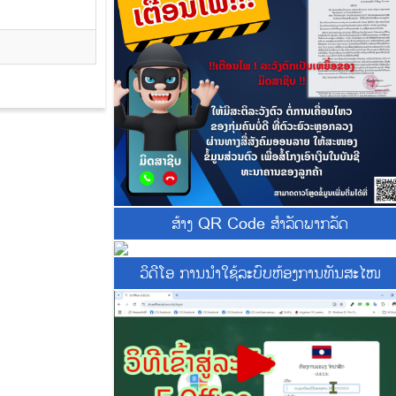
ສ້າງ QR Code ສຳລັດພາກລັດ
ວິດີໂອ ການນຳໃຊ້ລະບົບຫ້ອງການທັນສະໄໜ