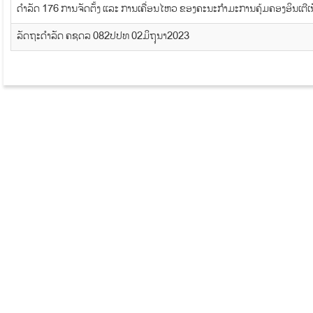
ດຳລັດ 176 ການຈັດຕັ້ງ ແລະ ການເຄື່ອນໄຫວ ຂອງຄະນະກຳມະການຄຸ້ມຄອງອິນເຕີເ
ລັດຖະດໍາລັດ ຄຊດລ 082ປປທ 02ມິຖຸນາ2023