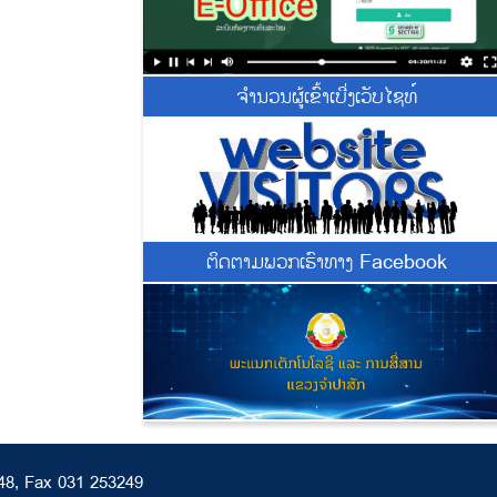
ຈຳນວນຜູ້ເຂົ້າເບີ່ງເວັບໄຊທ໌
ຕິດຕາມພວກເຮົາທາງ Facebook
248, Fax 031 253249