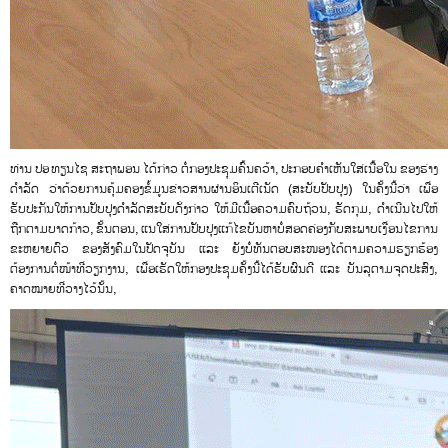
ທ່ານ ປອ ທຽນໄຊ ສະຖາພອນ ໄດ້ກ່າວ ຕໍ່ກອງປະຊຸມຄົ້ນຄວ້າ, ປະກອບຄໍາເຫັນໃສ່ເນື້ອໃນ ຂອງຮ່າງ
ດຳລັດ ວ່າດ້ວຍການຄຸ້ມຄອງຂໍ້ມູນຂ່າວສານຜ່ານອິນເຕີເນັດ (ສະບັບປັບປຸງ) ໃນຄັ້ງນີ້ວ່າ ເພື່ອ
ຮັບປະກັນໃຫ້ການປັບປຸງດໍາລັດສະບັບດັ່ງກ່າວ ໃຫ້ມີເນື້ອຄວາມຄົບຖ້ວນ, ຮັດກຸມ, ດໍາເນີນໄປໃຫ້
ຖືກຕາມບາດກ້າວ, ຂັ້ນຕອນ, ແນໃສ່ການປັບປຸງແກ້ໄຂບັນຫາບໍ່ສອດຄ່ອງກັບສະພາບເງື່ອນໄຂການ
ຂະຫຍາຍຕົວ ຂອງສັງຄົມໃນປັດຈຸບັນ ແລະ ຍັງບໍ່ທັນຕອບສະໜອງໄດ້ຕາມຄວາມຮຽກຮ້ອງ
ຕ້ອງການຕໍ່ໜ້າທີ່ວຽກງານ, ເພື່ອເຮັດໃຫ້ກອງປະຊຸມຄັ້ງນີ້ໄດ້ຮັບຜົນດີ ແລະ ບັນລຸຕາມຈຸດປະສົງ,
ຄາດໝາຍທີ່ວາງໄວ້ນັ້ນ,