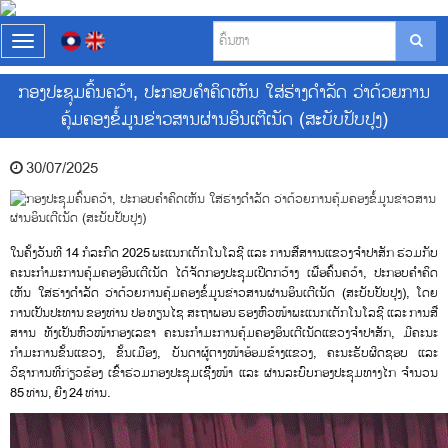
T
o
g
ກອງປະຊຸມຄົ້ນຄວ້າ, ປະກອບຄຳຄິດເຫັນ ໃສ່ຮ່າງດຳລັດ ວ່າດ້ວຍການ
g
ຄຸ້ມຄອງຂໍ້ມູນຂ່າວສານຜ່ານອິນເຕີເນັດ (ສະບັບປັບປຸງ)
l
e
n
30/07/2025
a
v
i
g
a
ໃນຄັ້ງວັນທີ 14 ກໍລະກົດ 2025 ພະແນກເຕັກໂນໂລຊີ ແລະ ການສື່ສາານແຂວງຈໍາປາສັກ ຮ່ວມກັບ
t
ຄະນະກຳມະການຄຸ້ມຄອງອິນເຕີເນັດ ໄດ້ຈັດກອງປະຊຸມເປີດກວ້າງ ເພື່ອຄົ້ນຄວ້າ, ປະກອບຄຳຄິດ
i
ເຫັນ ໃສ່ຮ່າງດຳລັດ ວ່າດ້ວຍການຄຸ້ມຄອງຂໍ້ມູນຂ່າວສານຜ່ານອິນເຕີເນັດ (ສະບັບປັບປຸງ), ໂດຍ
o
ການເປັນປະທານ ຂອງທ່ານ ປອ ທຽນໄຊ ສະຖາພອນ ຮອງຫົວໜ້າພະແນກເຕັກໂນໂລຊີ ແລະ ການສື່
n
ສາານ ທັງເປັນຫົວໜ້າກອງເລຂາ ຄະນະກຳມະການຄຸ້ມຄອງອິນເຕີເນັດແຂວງຈຳປາສັກ, ມີຄະນະ
ກຳມະການຂັ້ນແຂວງ, ຂັ້ນເມືອງ, ບັນດາຜູ້ຕາງໜ້າອ້ອມຂ້າງແຂວງ, ຄະນະຮັບຜິດຊອບ ແລະ
ວິຊາການທີ່ກ່ຽວຂ້ອງ ເຂົ້າຮ່ວມກອງປະຊຸມເຊິີ່ງໜ້າ ແລະ ຜ່ານລະບົບກອງປະຊຸມທາງໄກ ຈຳນວນ
85 ທ່ານ, ຍີງ 24 ທ່ານ.