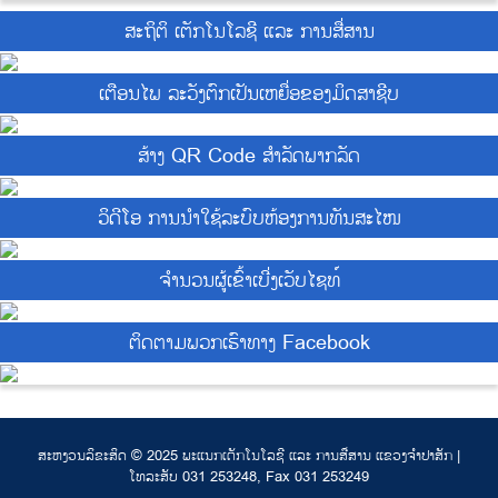
ສະຖິຕິ ເຕັກໂນໂລຊີ ແລະ ການສື່ສານ
ເຕືອນໄພ ລະວັງຕົກເປັນເຫຍື່ອຂອງມິດສາຊີບ
ສ້າງ QR Code ສຳລັດພາກລັດ
ວິດີໂອ ການນຳໃຊ້ລະບົບຫ້ອງການທັນສະໄໜ
ຈຳນວນຜູ້ເຂົ້າເບີ່ງເວັບໄຊທ໌
ຕິດຕາມພວກເຮົາທາງ Facebook
ສະຫງວນລິຂະສິດ © 2025 ພະແນກເຕັກໂນໂລຊີ ແລະ ການສື່ສານ ແຂວງຈຳປາສັກ |
ໂທລະສັບ 031 253248, Fax 031 253249