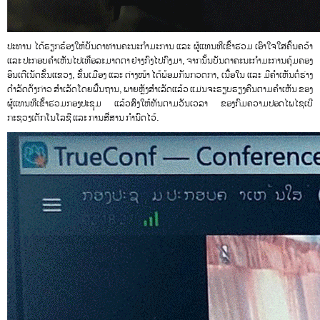
ປະທານ ໄດ້ຮຽກຮ້ອງໃຫ້ບັນດາທ່ານຄະນະກຳມະການ ແລະ ຜູ້ແທນທີ່ເຂົ້າຮ່ວມ ເອົາໃຈໃສ່ຄົ້ນຄວ້າ
ແລະ ປະກອບຄໍາເຫັນໄປເທື່ອລະມາດຕາ ຢ່າງກົງໄປກົງມາ, ຈາກນັ້ນບັນດາຄະນະກຳມະການຄຸ້ມຄອງ
ອິນເຕີເນັດຂັ້ນແຂວງ, ຂັ້ນເມືອງ ແລະ ຕ່າງໜ້າ ໄດ້ພ້ອມກັນກວດກາ, ເນື້ອໃນ ແລະ ມີຄໍາເຫັນຕໍ່ຮ່າງ
ດໍາລັດດັ່ງກ່າວ ສຳເລັດໂດຍພື້ນຖານ, ພາຍຫຼັງສຳເລັດແລ້ວ ແມ່ນຈະຮຽບຮຽງຄືນຕາມຄໍາເຫັນ ຂອງ
ຜູ້ແທນທີ່ເຂັ້າຮ່ວມກອງປະຊຸມ ແລ້ວສົ່ງໃຫ້ທັນຕາມວັນເວລາ ຂອງກົມຄວາມປອດໄພໄຊເບີ
ກະຊວງເຕັກໂນໂລຊີ ແລະ ການສື່ສານ ກໍານົດໄວ້.