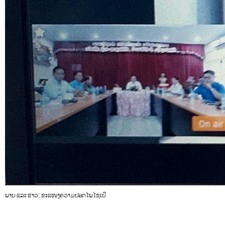
ພາບ ແລະ ຂ່າວ: ຂະແໜງຄວາມປອດໄພໄຊເບີ