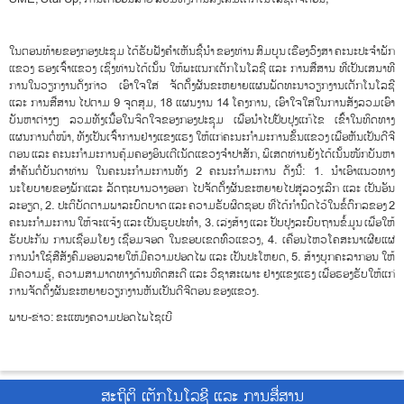
ໃນຕອນທ້າຍຂອງກອງປະຊຸມ ໄດ້ຮັບຟັງຄໍາເຫັນຊີ້ນໍາ ຂອງທ່ານ ສົມບູນ ເຮືອງວົງສາ ຄະນະປະຈໍາພັກ
ແຂວງ ຮອງເຈົ້າແຂວງ ເຊິ່ງທ່ານໄດ້ເນັ້ນ ໃຫ້ພະແນກເຕັກໂນໂລຊີ ແລະ ການສື່ສານ ທີ່ເປັນເສນາທີ
ການໃນວຽກງານດັ່ງກ່າວ ເອົາໃຈໃສ່ ຈັດຕັ້ງຜັນຂະຫຍາຍແຜນພັດທະນາວຽກງານເຕັກໂນໂລຊີ
ແລະ ການສື່ສານ ໄປຕາມ 9 ຈຸດສຸມ, 18 ແຜນງານ 14 ໂຄງການ, ເອົາໃຈໃສ່ໃນການສັງລວມເອົາ
ບັນຫາຕ່າງໆ ລວມທັງເນື້ອໃນຈິດໃຈຂອງກອງປະຊຸມ ເພື່ອນໍາໄປປັບປຸງແກ້ໄຂ ເຂົ້າໃນທິດທາງ
ແຜນການຕໍ່ໜ້າ, ທັງເປັນເຈົ້າການຢ່າງແຂງແຮງ ໃຫ້ແກ່ຄະນະກໍາມະການຂັ້ນແຂວງ ເພື່ອຫັນເປັນດີຈີ
ຕອນ ແລະ ຄະນະກໍາມະການຄຸ້ມຄອງອິນເຕີເນັດແຂວງຈໍາປາສັກ, ພິເສດທ່ານຍັງໄດ້ເນັ້ນໜັກບັນຫາ
ສໍາຄັນຕໍ່ບັນດາທ່ານ ໃນຄະນະກໍາມະການທັງ 2 ຄະນະກໍາມະການ ດັ່ງນີ້: 1. ນໍາເອົາແນວທາງ
ນະໂຍບາຍຂອງພັກແລະ ລັດຖະບານວາງອອກ ໄປຈັດຕັ້ງຜັນຂະຫຍາຍໄປສູ່ລວງເລີກ ແລະ ເປັນອັນ
ລະອຽດ, 2. ປະຕິບັດຕາມພາລະບົດບາດ ແລະ ຄວາມຮັບຜິດຊອບ ທີ່ໄດ້ກໍານົດໄວ້ໃນຂໍ້ຕົກລຂອງ 2
ຄະນະກໍາມະການ ໃຫ້ຈະແຈ້ງ ແລະ ເປັນຮູບປະທໍາ, 3. ເລ່ງສ້າງ ແລະ ປັບປຸງລະບົບຖານຂໍ້ມູນ ເພື່ອໃຫ້
ຮັບປະກັນ ການເຊື່ອມໂຍງ ເຊື່ອມຈອດ ໃນຂອບເຂດທົ່ວແຂວງ, 4. ເຄື່ອນໄຫວໂຄສະນາເຜີຍແຜ່
ການນໍາໃຊ້ສືສັງຄົມອອນລາຍໃຫ້ມີຄວາມປອດໄພ ແລະ ເປັນປະໂຫຍດ, 5. ສ້າງບຸກຄະລາກອນ ໃຫ້
ມີຄວາມຮູ້, ຄວາມສາມາດທາງດ້ານທິດສະດີ ແລະ ວິຊາສະເພາະ ຢ່າງແຂງແຮງ ເພື່ອຮອງຮັບໃຫ້ແກ່
ການຈັດຕັ້ງຜັນຂະຫຍາຍວຽກງານຫັນເປັນດີຈີຕອນ ຂອງແຂວງ.
ພາບ-ຂ່າວ: ຂະແໜງຄວາມປອດໄພໄຊເບີ
ສະຖິຕິ ເຕັກໂນໂລຊີ ແລະ ການສື່ສານ