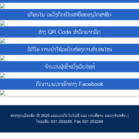
ເຕືອນໄພ ລະວັງຕົກເປັນເຫຍື່ອຂອງມິດສາຊີບ
ສ້າງ QR Code ສຳລັດພາກລັດ
ວິດີໂອ ການນຳໃຊ້ລະບົບຫ້ອງການທັນສະໄໜ
ຈຳນວນຜູ້ເຂົ້າເບີ່ງເວັບໄຊທ໌
ຕິດຕາມພວກເຮົາທາງ Facebook
ສະຫງວນລິຂະສິດ © 2025 ພະແນກເຕັກໂນໂລຊີ ແລະ ການສື່ສານ ແຂວງຈຳປາສັກ |
ໂທລະສັບ 031 253248, Fax 031 253249