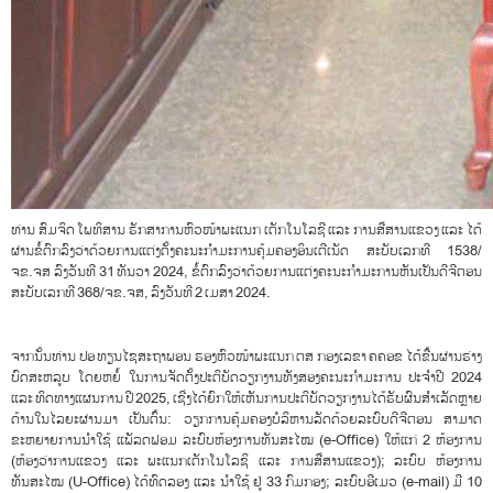
ທ່ານ ສົມຈິດ ໂພທິສານ ຮັກສາການຫົວໜ້າພະແນກ ເຕັກໂນໂລຊີ ແລະ ການສື່ສານແຂວງ ແລະ ໄດ້
ຜ່ານຂໍ້ຕົກລົງວ່າດ້ວຍການແຕ່ງຕັ້ງຄະນະກຳມະການຄຸ້ມຄອງອິນເຕີເນັດ ສະບັບເລກທີ 1538/
ຈຂ.ຈສ ລົງວັນທີ 31 ທັນວາ 2024, ຂໍ້ຕົກລົງວ່າດ້ວຍການແຕ່ງຄະນະກຳມະການຫັນເປັນດີຈີຕອນ
ສະບັບເລກທີ 368/ຈຂ.ຈສ, ລົງວັນທີ 2 ເມສາ 2024.
ຈາກນັ້ນທ່ານ ປອ ທຽນໄຊສະຖາພອນ ຮອງຫົວໜ້າພະແນກ ຕສ ກອງເລຂາ ຄຄອຂ ໄດ້ຂື້ນຜ່ານຮ່າງ
ບົດສະຫລູບ ໂດຍຫຍໍ້ ໃນການຈັດຕັ້ງປະຕິບັດວຽກງານທັງສອງຄະນະກຳມະການ ປະຈຳປີ 2024
ແລະ ທິດທາງແຜນການ ປີ 2025, ເຊີ່ງໄດ້ຍົກໃຫ້ເຫັນການປະຕິບັດວຽກງານໄດ້ຮັບຜົນສຳເລັດຫຼາຍ
ດ້ານໃນໄລຍະຜ່ານມາ ເປັນຕົ້ນ: ວຽກການຄຸ້ມຄອງບໍລິຫານລັດດ້ວຍລະບົບດີຈີຕອນ ສາມາດ
ຂະຫຍາຍການນໍາໃຊ້ ແພັລດຟອມ ລະບົບຫ້ອງການທັນສະໄໝ (e-Office) ໃຫ້ແກ່ 2 ຫ້ອງການ
(ຫ້ອງວ່າການແຂວງ ແລະ ພະແນກເຕັກໂນໂລຊິ ແລະ ການສື່ສານແຂວງ); ລະບົບ ຫ້ອງການ
ທັນສະໄໝ (U-Office) ໄດ້ທົດລອງ ແລະ ນໍາໃຊ້ ຢູ່ 33 ກົມກອງ; ລະບົບອີເມວ (e-mail) ມີ 10