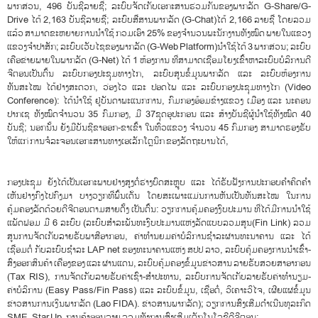
ພາກສ່ວນ, 496 ບັນຊີລາຍຊື່; ລະບົບຈັດເກັບເອກະສານຮ່ວມກັນຂອງພາກລັດ G-Share/G-
Drive ໄດ້ 2,163 ບັນຊີລາຍຊື່; ລະບົບສື່ສານພາກລັດ (G-Chat)ໄດ້ 2,166 ລາຍຊື່ ໂດຍລວມ
ແລ້ວ ສາມາດຂະຫຍາຍການນໍາໃຊ້ ກວມເອົາ 25% ຂອງຈໍານວນພະນັກງານທັງໝົດ ພາຍໃນແຂວງ
ແຂວງຈໍາປາສັກ; ລະບົບເວັບໄຊຂອງພາກລັດ (G-Web Platform)ນໍາໃຊ້ໄດ້ 3 ພາກສ່ວນ; ລະບົບ
ເຄືອຂ່າຍພາຍໃນພາກລັດ (G-Net) ໄດ້ 1 ຫ້ອງການ ທີ່ສາມາດເຊື່ອມໂຍງເຂົ້າຫາລະບົບບໍລິການດີ
ຈີຕອນເປັນຕົ້ນ ລະບົບກອງປະຊຸມທາງໄກ, ລະບົບສູນຂໍ້ມູນພາກລັດ ແລະ ລະບົບຫ້ອງການ
ທັນສະໄໝ ໄດ້ຢ່າງສະດວກ, ວ່ອງໄວ ແລະ ປອດໄພ ແລະ ລະບົບກອງປະຊຸມທາງໄກ (Video
Conference): ໄດ້ນໍາໃຊ້ ຢູ່ບັນດາພະແນກການ, ກົມກອງອ້ອມຂ້າງແຂວງ ເມືອງ ແລະ ນະຄອນ
ປາກເຊ ທັງໝົດຈຳນວນ 35 ກົມກອງ, ມີ 37ຊຸດອຸປະກອນ ແລະ ສ້າງບັນຊີຜູ້ນຳໃຊ້ທັງໝົດ 40
ບັນຊີ; ນອກນັ້ນ ຍັງມີບັນຊີຂາອອກ-ຂາເຂົ້າ ໃນທົ່ວແຂວງ ຈໍານວນ 45 ກົມກອງ ສາມາດຮອງຮັບ
ໃຫ້ແກ່ ການຈໍລະຈອນເອກະສານທາງເອເລັກໂຕຼນິກ ຂອງລັດຖະບານໄດ້,
ກອງປະຊຸມ ຍັງໄດ້ເປັນເອກະພາບຢ່າງສູງຕໍ່ຮ່າງບົດສະຫຼູບ ແລະ ໄດ້ຮັບຟັງການປະກອບຄໍາຄິດຄຳ
ເຫັນຢ່າງກົງໄປກົງມາ ບາງວຽກທີ່ພົ້ນເດັ່ນ ໂດຍສະເພາະແມ່ນການຫັນເປັນທັນສະໄໝ ໃນການ
ຄຸ້ມຄອງລັດດ້ວຍດີຈີຕອນຕາມສາຍຕັ້ງ ເປັນຕົ້ນ: ວຽກການຄຸ້ມຄອງງົບປະມານ ທີ່ໄດ້ມີການນໍາໃຊ້
ແພັດຟອມ ມີ 6 ລະບົບ (ລະບົບສໍາລະພັນທະງົບປະມານແຫ່ງລັດແບບລວມສູນ(Fin Link) ລວມ
ສູນການຈັດເກັບລາຍຮັບພາສີອາກອນ, ຄ່າທໍານຍມຄ່າບໍລິການຊໍາລະຜ່ານທະນາຄານ ແລະ ໄດ້
ເຊື່ອມຕໍ່ ກັບລະບົບຊໍາລະ LAP net ຂອງທະນາຄານແຫ່ງ ສປປ ລາວ, ລະບົບຄຸ້ມຄອງການນໍາເຂົ້າ-
ສົ່ງອອກສິນຄ້າ ເຄື່ອງຂອງ ແລະ ຜ່ານແດນ, ລະບົບຄຸ້ມຄອງຂໍ້ມູນຂ່າວສານ ລາຍຮັບສວຍສາອາກອນ
(Tax RIS), ການຈັດເກັບລາຍຮັບຄ່າເຊົ່າ-ສໍາປະທານ, ລະບົບການຈັດເກັບລາຍຮັບຄ່າທໍານຽມ-
ຄ່າບໍລິການ (Easy Pass/Fin Pass) ແລະ ລະບົບຂໍ້ມູນ, ເຊື່ອຕໍ່, ວິເຄາະວິໄຈ, ເຜີຍແຜ່ຂໍ້ມູນ
ຂ່າວສານການເງິນພາກລັດ (Lao FIDA). ຂ່າວສານພາກລັດ); ວຽກການສົ່ງເສີມດໍາເນີນທຸລະກິດ
SME, Star Up, ການຄ້າອອນລາຍ ລວມທັງການສົ່ງເສີມເຕັກໂນໂລຊີດີຈີຕອນ;