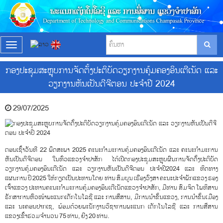
T
o
g
ກອງປະຊຸມສະຫຼຸບການຈັດຕັ້ງປະຕິບັດວຽກງານຄຸ້ມຄອງອິນເຕີເນັດ ແລະ
g
ວຽກງານຫັນເປັນດີຈີຕອນ ປະຈຳປີ 2024
l
e
n
29/07/2025
a
v
i
g
a
ຕອນເຊົ້າວັນທີ 22 ພຶດສະພາ 2025 ຄະນະກຳມະການຄຸ້ມຄອງອິນເຕີເນັດ ແລະ ຄະນະກຳມະການ
t
ຫັນເປັນດີຈີຕອນ ໃນທົ່ວແຂວງຈຳປາສັກ ໄດ້ເປີດກອງປະຊຸມສະຫຼຸບຜົນການຈັດຕັ້ງປະຕິບັດ
i
ວຽກງານຄຸ້ມຄອງອິນເຕີເນັດ ແລະ ວຽກງານຫັນເປັນດີຈີຕອນ ປະຈຳປີ2024 ແລະ ທິດທາງ
o
ແຜນການ ປີ 2025 ໃຫ້ກຽດເປັນປະທານໂດຍ ທ່ານ ສົມບູນ ເຮືອງວົງສາ ຄະນະປະຈຳພັກແຂວງ ຮອງ
n
ເຈົ້າແຂວງ ປະທານຄະນະກຳມະການຄຸ້ມຄອງອິນເຕີເນັດແຂວງຈຳປາສັກ, ມີທ່ານ ສົມຈິດ ໂພທິສານ
ຮັກສາການຫົວໜ້າພະແນກເຕັກໂນໂລຊີ ແລະ ການສື່ສານ, ມີການນຳຂັ້ນແຂວງ, ການນຳຂັ້ນເມືອງ
ແລະ ນະຄອນປາກເຊ, ພ້ອມດ້ວຍພະນັກງານວິຊາການພະແນກ ເຕັກໂນໂລຊີ ແລະ ການສື່ສານ
ແຂວງເຂົ້າຮ່ວມຈຳນວນ 75 ທ່ານ, ຍີງ 20 ທ່ານ.