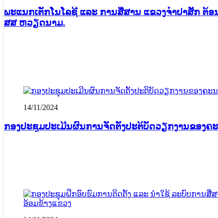
ພະແນກເຕັກໂນໂລຊີ ແລະ ການສື່ສານ ແຂວງຈໍາປາສັກ ຕ້ອ
ສສ ຫວຽດນາມ.
14/11/2024
ກ​ອງປະຊຸມປະເມີນຜົນການຈັດຕັ້ງປະຕິບັດວຽກງານ​ຂອງ​ຄະ