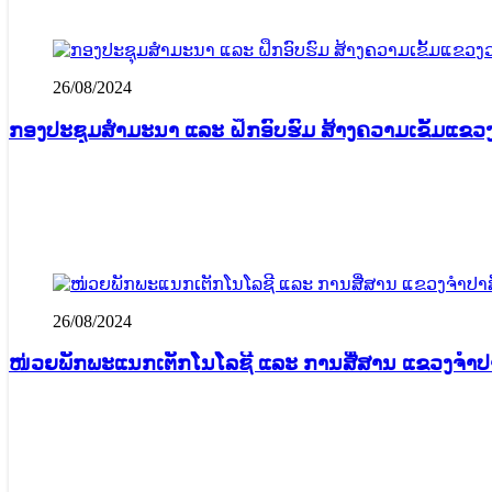
26/08/2024
ກອງປະຊຸມສໍາມະນາ ແລະ ຝຶກອົບຮົມ ສ້າງຄວາມເຂັ້ມແຂວ
26/08/2024
ໜ່ວຍພັກພະແນກເຕັກໂນໂລຊີ ແລະ ການສື່ສານ ແຂວງຈໍາປາສັ