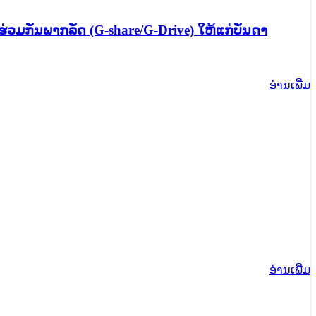
ນຮ່ວມກັນພາກລັດ (G-share/G-Drive) ໃຫ້ແກ່ບັນດາ
ອ່ານ​ເພີ່ມ
ອ່ານ​ເພີ່ມ