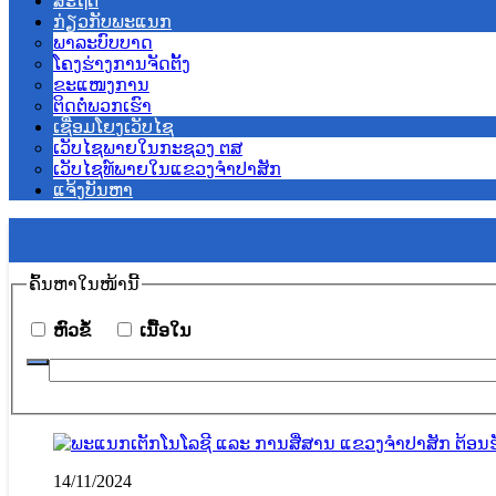
ສະຖິຕິ
ກ່ຽວກັບພະແນກ
ພາລະບົບບາດ
ໂຄງຮ່າງການຈັດຕັ້ງ
ຂະແໜງການ
ຕິດຕໍ່ພວກເຮົາ
ເຊື່ອມໂຍງເວັບໄຊ
ເວັບໄຊພາຍໃນກະຊວງ ຕສ
ເວັບໄຊທ໌ພາຍໃນແຂວງຈຳປາສັກ
ແຈ້ງບັນຫາ
ຄົ້ນ​ຫາ​ໃນ​ໜ້ານີ້
​ຫົວ​ຂໍ້
​ເນື້ອ​ໃນ
14/11/2024