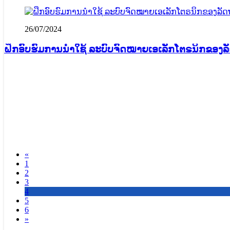
26/07/2024
ຝຶກອົບຮົມການນໍາໃຊ້ ລະບົບຈົດໝາຍເອເລັກໂຕຣນິກຂອງ
«
1
2
3
4
5
6
»