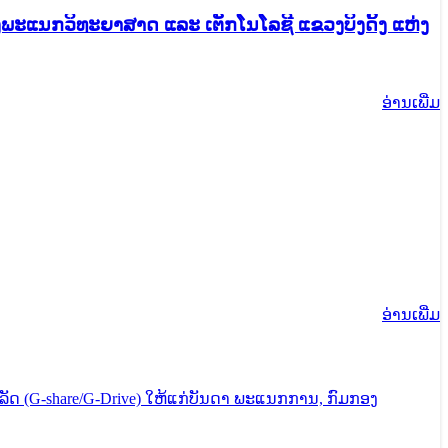
ພະແນກວິທະຍາສາດ ແລະ ເຕັກໂນໂລຊີ ແຂວງບິງດິ້ງ ແຫ່ງ
ອ່ານ​ເພີ່ມ
ອ່ານ​ເພີ່ມ