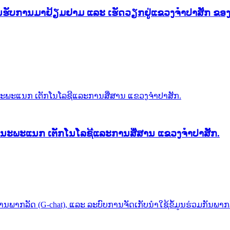
ນຮັບການມາຢ້ຽມຢາມ ແລະ ເຮັດວຽກຢູ່ແຂວງຈໍາປາສັກ ຂອງ
ນະພະແນກ​ ເຕັກໂນໂລຊີ​ແລະ​ການສື່ສານ​ ແຂວງຈໍາປາສັກ.