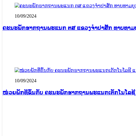
10/09/2024
ຄະນະພັກຮາກຖານພະແນກ ຕສ ແຂວງຈໍາປາສັກ ທາບທາມບຸກຄ
10/09/2024
ໜ່ວຍພັກທີ່ຂຶ້ນກັບ ຄະນະພັກຮາກຖານພະແນກເຕັກໂນໂລຊີ 