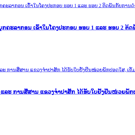
ະລາກອນ ເຂົ້າໃນໂຄງປະກອບ ຮອບ 1 ແລະ ຮອບ 2 ຕິດພັນກ
ແລະ ການສື່ສານ ແຂວງຈໍາປາສັກ ໄດ້ຮັບໃບຢັ້ງຢືນໜ່ວຍພັກ