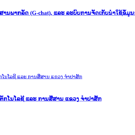
ສານພາກລັດ (G-chat), ແລະ ລະບົບການຈັດເກັບນໍາໃຊ້ຂໍ້ມູ
ັກໂນໂລຊີ ແລະ ການສື່ສານ ແຂວງ ຈໍາປາສັກ