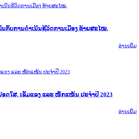
ັບການດໍາເນີນຊີວິດການເມືອງ ທ້າຍສະໄໝ.​
ອ່ານ​ເພີ່ມ
ປອດໃສ, ເຂັ້ມແຂງ ແລະ ໜັກແໜ້ນ ປະຈໍາປີ 2023
ອ່ານ​ເພີ່ມ