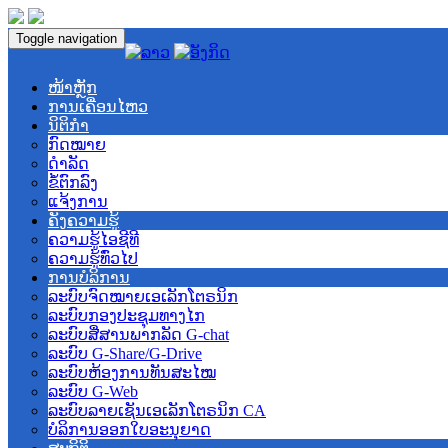
Toggle navigation
ໜ້າຫຼັກ
ການເຄື່ອນໄຫວ
ນິຕິກຳ
ກົດໝາຍ
ດຳລັດ
ຂໍ້ຕົກລົງ
ແຈ້ງການ
ຄັງຄວາມຮູ້
ຄວາມຮູ້ໄອຊີທີ
ຄວາມຮູ້ທົ່ວໄປ
ການບໍລິການ
ລະບົບຈົດໝາຍເອເລັກໂຕຣນິກ
ລະບົບກອງປະຊຸມທາງໄກ
ລະບົບສື່ສານພາກລັດ G-chat
ລະບົບ G-Share/G-Drive
ລະບົບຫ້ອງການທັນສະໄໝ
ລະບົບ G-Web
ລະບົບລາຍເຊັນເອເລັກໂຕຣນິກ CA
ບໍລິການອອກໃບອະນຸຍາດ