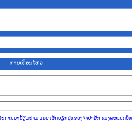
ການ​ເຄື່ອນ​ໄຫວ