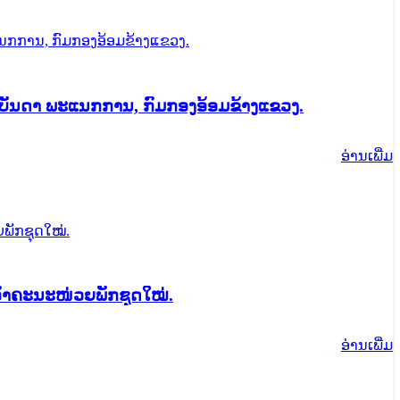
ຫ້ບັນດາ ພະແນກການ, ກົມກອງອ້ອມຂ້າງແຂວງ.
ອ່ານ​ເພີ່ມ
ເອົາຄະນະໜ່ວຍພັກຊຸດໃໝ່.
ອ່ານ​ເພີ່ມ