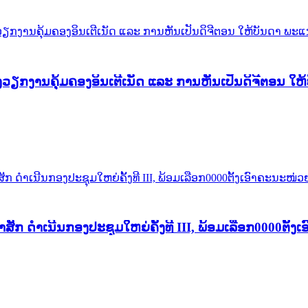
ງວຽກງານຄຸ້ມຄອງອິນເຕີເນັດ ແລະ ການຫັນເປັນດິຈີຕອນ ໃ
ກ ດຳເນີນກອງປະຊຸມໃຫຍ່ຄັ້ງທີ III, ພ້ອມເລືອກ0000ຕັ້ງ