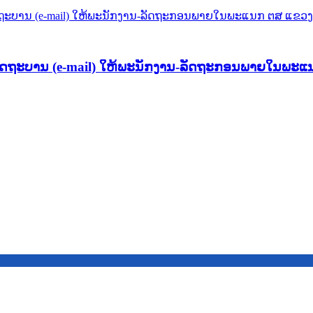
ລັດຖະບານ (e-mail) ໃຫ້ພະນັກງານ-ລັດຖະກອນພາຍໃນພະແ