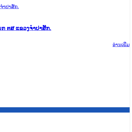
ນກ ຕສ ແຂວງຈໍາປາສັກ.
ອ່ານ​ເພີ່ມ