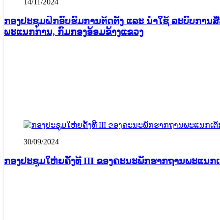
14/11/2024
ກອງປະຊຸມຝຶກອົບຮົມການຕິດຕັ້ງ ແລະ ນໍາໃຊ້ ລະບົບການສື່
ພະແນກການ, ກົມກອງອ້ອມຂ້າງແຂວງ
30/09/2024
ກອງປະຊຸມໃຫ່ຍຄັ້ງທີ III ຂອງຄະນະພັກຮາກຖານພະແນກເຕ