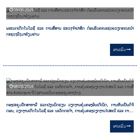
08/05/2025
ພະແນກເຕັກໂນໂລຊີ ແລະ ການສື່ສານ ແຂວງຈໍາປາສັກ ຕ້ອນຮັບຄະນະຊ່ວຍວຽກຄະນະນໍາ
ກະຊວງລົງມາຢ້ຽມຢາມ
ອ່ານ​ເພີ່ມ
08/05/2025
ກອງປະຊຸມປືກສາຫາລື ແລກປ່ຽນບົດຮຽນ ວຽກງານຄຸ້ມຄອງອິນເຕີເນັດ, ການຫັນເປັນດິຈິ
ຕອນ, ວຽກງານເຕັກໂນໂລຊີ ແລະ ນະວັດຕະກໍາ, ການຄຸ້ມຄອງວຽກງານໄປສະນີ ແລະ ການສືື່
ສານ 4 ແຂວງພາກໃຕ້ (ຜ່ານລະບົບກອງປະຊຸມທາງໄກ).
ອ່ານ​ເພີ່ມ