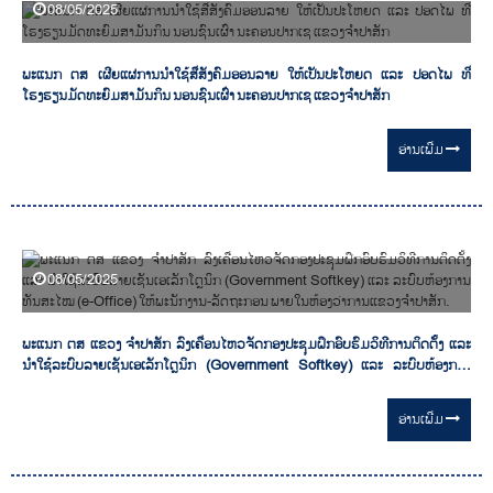
08/05/2025
ພະແນກ ຕສ ເຜີຍແຜ່ການນໍາໃຊ້ສື່ສັງຄົມອອນລາຍ ໃຫ້ເປັນປະໂຫຍດ ແລະ ປອດໄພ ທີ່
ໂຮງຮຽນມັດທະຍົມສາມັນກິນ ນອນຊົນເຜົ່າ ນະຄອນປາກເຊ ແຂວງຈຳປາສັກ
ອ່ານ​ເພີ່ມ
08/05/2025
ພະແນກ ຕສ ແຂວງ ຈໍາປາສັກ ລົງເຄື່ອນໄຫວຈັດກອງປະຊຸມຝຶກອົບຮົມວິທີການຕິດຕັ້ງ ແລະ
ນໍາໃຊ້ລະບົບລາຍເຊັນເອເລັກໂຕຼນິກ (Government Softkey) ແລະ ລະບົບຫ້ອງການ
ທັນສະໄໝ (e-Office) ໃຫ້ພະນັກງານ-ລັດຖະກອນ ພາຍໃນຫ້ອງວ່າການແຂວງຈໍາປາສັກ.
ອ່ານ​ເພີ່ມ