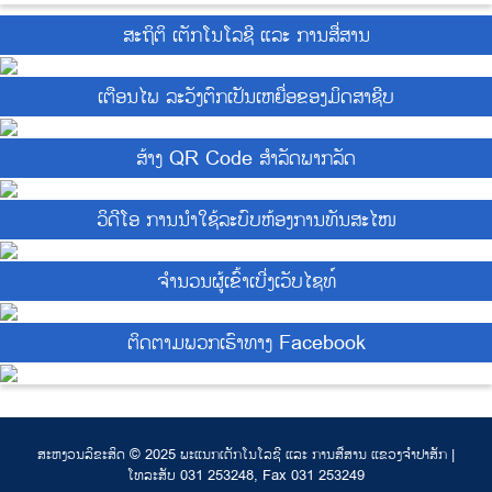
ສະຖິຕິ ເຕັກໂນໂລຊີ ແລະ ການສື່ສານ
ເຕືອນໄພ ລະວັງຕົກເປັນເຫຍື່ອຂອງມິດສາຊີບ
ສ້າງ QR Code ສຳລັດພາກລັດ
ວິດີໂອ ການນຳໃຊ້ລະບົບຫ້ອງການທັນສະໄໜ
ຈຳນວນຜູ້ເຂົ້າເບີ່ງເວັບໄຊທ໌
ຕິດຕາມພວກເຮົາທາງ Facebook
ສະຫງວນລິຂະສິດ © 2025 ພະແນກເຕັກໂນໂລຊີ ແລະ ການສື່ສານ ແຂວງຈຳປາສັກ |
ໂທລະສັບ 031 253248, Fax 031 253249