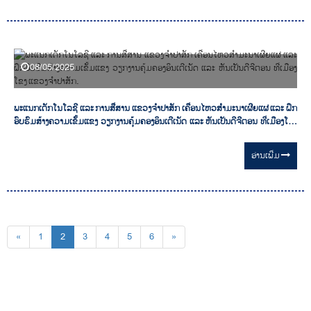
08/05/2025
ພະແນກເຕັກໂນໂລຊີ ແລະ ການສື່ສານ ແຂວງຈຳປາສັກ ເຄື່ອນໄຫວສຳມະນາເຜີຍແຜ່ ແລະ ຝຶກ
ອົບຮົມສ້າງຄວາມເຂັ້ມແຂງ ວຽກງານຄຸ້ມຄອງອິນເຕີເນັດ ແລະ ຫັນເປັນດີຈີຕອນ ທີ່ເມືອງໂຂງ
ແຂວງຈຳປາສັກ.
ອ່ານ​ເພີ່ມ
«
1
2
3
4
5
6
»