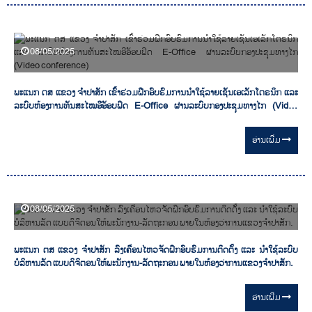
08/05/2025
ພະແນກ ຕສ ແຂວງ ຈໍາປາສັກ ເຂົ້າຮ່ວມຝືກອົບຮົມການນຳໃຊ້ລາຍເຊັນເອເລັກໂຕຣນິກ ແລະ
ລະບົບຫ້ອງການທັນສະໄໝອີອັອບຟິດ E-Office ຜ່ານລະບົບກອງປະຊຸມທາງໄກ (Video
conference)
ອ່ານ​ເພີ່ມ
08/05/2025
ພະແນກ ຕສ ແຂວງ ຈໍາປາສັກ ລົງເຄື່ອນໄຫວຈັດຝຶກອົບຮົມການຕິດຕັ້ງ ແລະ ນໍາໃຊ້ລະບົບ
ບໍລິຫານລັດ ແບບດິຈິຕອນໃຫ້ພະນັກງານ-ລັດຖະກອນ ພາຍໃນຫ້ອງວ່າການແຂວງຈໍາປາສັກ.
ອ່ານ​ເພີ່ມ