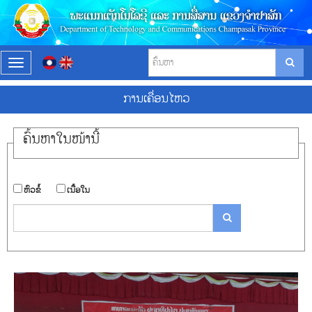
T
o
g
ການ​ເຄື່ອນ​ໄຫວ
g
l
e
ຄົ້ນ​ຫາ​ໃນ​ໜ້ານີ້
n
a
v
i
​ຫົວ​ຂໍ້
​ເນື້ອ​ໃນ
g
a
t
i
o
n