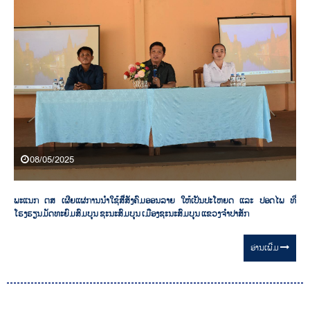
08/05/2025
ພະແນກ ຕສ ເຜີຍແຜ່ການນໍາໃຊ້ສື່ສັງຄົມອອນລາຍ ໃຫ້ເປັນປະໂຫຍດ ແລະ ປອດໄພ ທີ່
ໂຮງຮຽນມັດທະຍົມສົມບູນ ຊະນະສົມບູນ ເມືອງຊະນະສົມບູນ ແຂວງຈຳປາສັກ
ອ່ານ​ເພີ່ມ