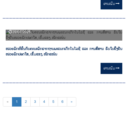
ອ່ານ​ເພີ່ມ
29/07/2025
ໜ່ວຍພັກທີ່ຂຶ້ນກັບຄະນະພັກຮາກຖານພະແນກເຕັກໂນໂລຊີ ແລະ ການສື່ສານ ຮັບໃບຢັ້ງຢືນ
ໜ່ວຍພັກປອດໃສ, ເຂັ້ມແຂງ, ໜັກແໜ້ນ
ອ່ານ​ເພີ່ມ
«
1
2
3
4
5
6
»