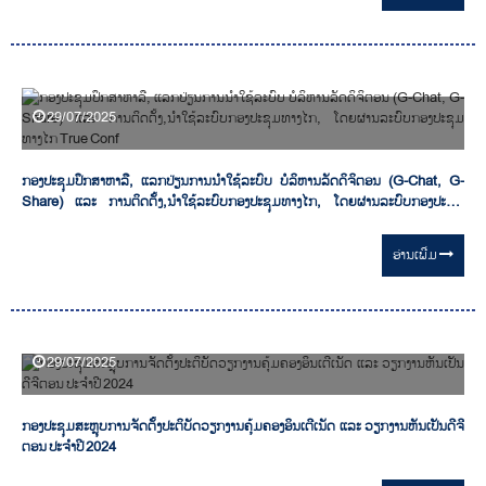
29/07/2025
ກອງປະຊຸມປຶກສາຫາລື, ແລກປ່ຽນການນໍາໃຊ້ລະບົບ ບໍລິຫານລັດດິຈິຕອນ (G-Chat, G-
Share) ແລະ ການຕິດຕັ້ງ,ນໍາໃຊ້ລະບົບກອງປະຊຸມທາງໄກ, ໂດຍຜ່ານລະບົບກອງປະຊຸມ
ທາງໄກ True Conf
ອ່ານ​ເພີ່ມ
29/07/2025
ກອງປະຊຸມສະຫຼຸບການຈັດຕັ້ງປະຕິບັດວຽກງານຄຸ້ມຄອງອິນເຕີເນັດ ແລະ ວຽກງານຫັນເປັນດີຈີ
ຕອນ ປະຈຳປີ 2024