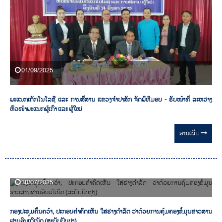
01/09/2025
ພະແນກເຕັກໂນໂລຊີ ແລະ ການສື່ສານ ແຂວງຈໍາປາສັກ ຈັດພິທີມອບ - ຮັບໜ້າທີ່ ລະຫວ່າງ
ຫົວໜ້າພະແນກຜູ້ເກົ່າ ແລະ ຜູ້ໃໝ່
ອ່ານ​ເພີ່ມ
30/07/2025
ກອງປະຊຸມຄົ້ນຄວ້າ, ປະກອບຄຳຄິດເຫັນ ໃສ່ຮ່າງດຳລັດ ວ່າດ້ວຍການຄຸ້ມຄອງຂໍ້ມູນຂ່າວສານ
ຜ່ານອິນເຕີເນັດ (ສະບັບປັບປຸງ)