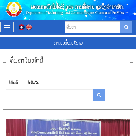
T
o
g
ການ​ເຄື່ອນ​ໄຫວ
g
l
e
ຄົ້ນ​ຫາ​ໃນ​ໜ້ານີ້
n
a
v
i
​ຫົວ​ຂໍ້
​ເນື້ອ​ໃນ
g
a
t
i
o
n