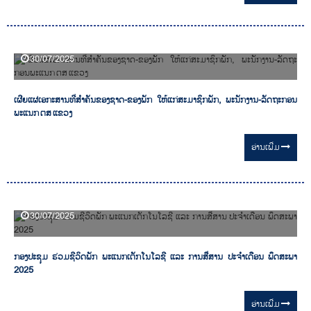
30/07/2025
ເຜີຍແຜ່ເອກະສານທີ່ສຳຄັນຂອງຊາດ-ຂອງພັກ ໃຫ້ແກ່ສະມາຊິກພັກ, ພະນັກງານ-ລັດຖະກອນ
ພະແນກ ຕສ ແຂວງ
ອ່ານ​ເພີ່ມ
30/07/2025
ກອງປະຊຸມ ຮ່ວມຊີວິດພັກ ພະແນກເຕັກໂນໂລຊີ ແລະ ການສື່ສານ ປະຈໍາເດືອນ ພຶດສະພາ
2025
ອ່ານ​ເພີ່ມ