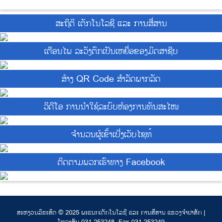
ສະຖິຕິ ເຕັກໂນໂລຊີ ແລະ ການສື່ສານ
ເຕືອນໄພ ລະວັງຕົກເປັນເຫຍື່ອຂອງມິດສາຊີບ
ສ້າງ QR Code ສຳລັດພາກລັດ
ວິດີໂອ ການນຳໃຊ້ລະບົບຫ້ອງການທັນສະໄໜ
ຈຳນວນຜູ້ເຂົ້າເບີ່ງເວັບໄຊທ໌
ຕິດຕາມພວກເຮົາທາງ Facebook
ສະຫງວນລິຂະສິດ © 2025 ພະແນກເຕັກໂນໂລຊີ ແລະ ການສື່ສານ ແຂວງຈຳປາສັກ |
ໂທລະສັບ 031 253248, Fax 031 253249