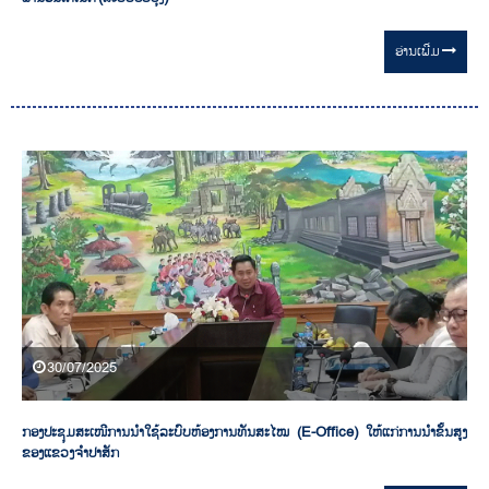
ອ່ານ​ເພີ່ມ
30/07/2025
ກອງປະຊຸມສະເໜີການນໍາໃຊ້ລະບົບຫ້ອງການທັນສະໄໝ (E-Office)​ ໃຫ້ແກ່ການນໍາຂັ້ນສູງ
ຂອງແຂວງຈໍາປາສັກ