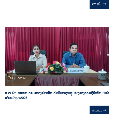
ອ່ານ​ເພີ່ມ
30/07/2025
ໜ່ວຍພັກ ພະແນກ ຕສ ແຂວງຈໍາປາສັກ ດຳເນີນກອງປະຊຸມສ່ອງແສງຮ່ວມຊີວິດພັກ ປະຈໍາ
ເດືອນມີຖຸນາ 2025
ອ່ານ​ເພີ່ມ